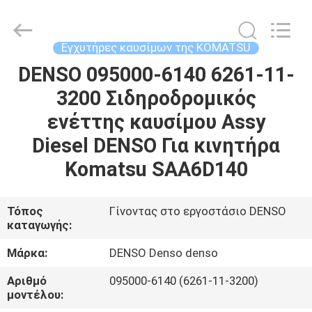
Wuxi
Welben
Auto
Parts
Co.,LTD.
Εγχυτήρες καυσίμων της KOMATSU
All
Rights
Reserved.
DENSO 095000-6140 6261-11-
ΣΠΊΤΙ
3200 Σιδηροδρομικός
ΠΡΟΪΌΝΤΑ
ενέττης καυσίμου Assy
Diesel DENSO Για κινητήρα
ΠΕΡΊΠΟΥ
Komatsu SAA6D140
ΕΜΕΊΣ
Τόπος
Γίνοντας στο εργοστάσιο DENSO
καταγωγής:
ΓΎΡΟΣ
ΕΡΓΟΣΤΑΣΊΩΝ
Μάρκα:
DENSO Denso denso
Αριθμό
095000-6140 (6261-11-3200)
ΠΟΙΟΤΙΚΌΣ
μοντέλου: