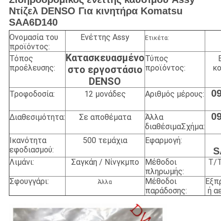
Ντίζελ DENSO Για κινητήρα Komatsu
SAA6D140
Ονομασία του
Ενέττης Assy
Ετικέτα:
προϊόντος:
Κατασκευασμένο
Τόπος
Τύπος
προέλευσης:
προϊόντος:
κο
στο εργοστάσιο
DENSO
0
Τροφοδοσία:
12 μονάδες
Αριθμός μέρους:
0
Διαθεσιμότητα:
Σε αποθέματα
Άλλα
διαθέσιμα
Σχήμα:
Ικανότητα
500 τεμάχια
Εφαρμογή:
εφοδιασμού:
S
Λιμάνι:
Σαγκάη / Νίνγκμπο
Μέθοδοι
T/T
πληρωμής:
Σφουγγάρι:
Μέθοδοι
Εξπ
Άλλα
παράδοσης:
ή α