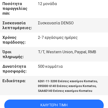
ΈΛΕΓΧΟΣ
Ποσότητα
12 μονάδα
παραγγελίας
min:
ΜΑΣ
Συσκευασία
Συσκευασία DENSO
ΕΛΆΤΕ
λεπτομέρειες:
ΣΕ
Χρόνος
2-7 εργάσιμες ημέρες
ΕΠΑΦΉ
παράδοσης:
ΜΕ
Όροι
T/T, Western Union, Paypal, RMB
πληρωμής:
ΖΗΤΉΣΤΕ
Δυνατότητα
500 κομμάτια
προσφοράς:
ΈΝΑ
Ειδικότερα:
,
6261-11-3200 Ενέσεις καυσίμου Komatsu
ΑΠΌΣΠΑΣΜΑ
,
095000-6140 Ενέσεις καυσίμου Komatsu
SAA6D140 Ενέσεις καυσίμου Komatsu
SITEMAP
ΚΑΛΎΤΕΡΗ ΤΙΜΉ