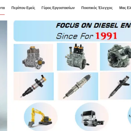
ντα
Περίπου Εμείς
Γύρος Εργοστασίων
Ποιοτικός Έλεγχος
Μας Ελ