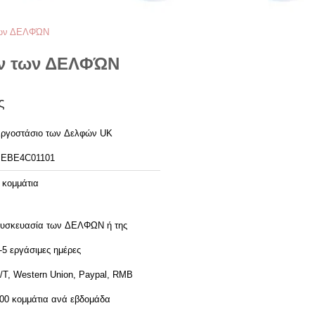
 των ΔΕΛΦΏΝ
μων των ΔΕΛΦΏΝ
ς
ργοστάσιο των Δελφών UK
EBE4C01101
 κομμάτια
υσκευασία των ΔΕΛΦΩΝ ή της
-5 εργάσιμες ημέρες
/T, Western Union, Paypal, RMB
00 κομμάτια ανά εβδομάδα