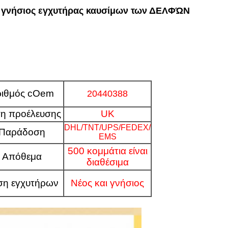
ι γνήσιος εγχυτήρας καυσίμων των ΔΕΛΦΏΝ
ριθμός cOem
20440388
η προέλευσης
UK
DHL/TNT/UPS/FEDEX/
Παράδοση
EMS
500 κομμάτια είναι
Απόθεμα
διαθέσιμα
ση εγχυτήρων
Νέος και γνήσιος