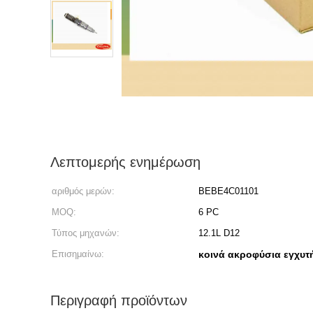
Λεπτομερής ενημέρωση
αριθμός μερών:
BEBE4C01101
MOQ:
6 PC
Τύπος μηχανών:
12.1L D12
Επισημαίνω:
κοινά ακροφύσια εγχυ
Περιγραφή προϊόντων