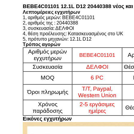
BEBE4C01101 12.1L D12 20440388 νέος κα
Λεπτομέρειες εγχυτήρων
1, αριθμός μερών: BEBE4C01101
2, αριθμός της : 20440388
3, συσκευασία: ΔΕΛΦΟΙ
4, θέση προέλευσης: Κατασκευασμένος στο UK
5, πρότυπο μηχανών: 12.1L D12
Τρόπος αγορών
Αριθμός μερών
Α
BEBE4C01101
εγχυτήρων
Συσκευασία
ΔΕΛΦΟΙ
Θέσ
MOQ
6 PC
T/T, Paypal,
Όροι πληρωμής
Western Union
Χρόνος
2-5 εργάσιμες
Θέ
παράδοσης
ημέρες
Εικόνες εγχυτήρων