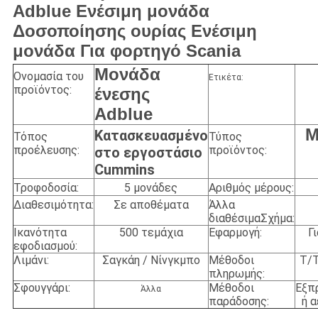
Adblue Ενέσιμη μονάδα
Δοσοποίησης ουρίας Ενέσιμη
μονάδα Για φορτηγό Scania
Μονάδα
Ονομασία του
Ετικέτα:
προϊόντος:
ένεσης
Adblue
Μ
Κατασκευασμένο
Τόπος
Τύπος
προέλευσης:
προϊόντος:
στο εργοστάσιο
Cummins
Τροφοδοσία:
5 μονάδες
Αριθμός μέρους:
Διαθεσιμότητα:
Σε αποθέματα
Άλλα
διαθέσιμα
Σχήμα:
Ικανότητα
500 τεμάχια
Εφαρμογή:
Γ
εφοδιασμού:
Λιμάνι:
Σαγκάη / Νίνγκμπο
Μέθοδοι
T/T
πληρωμής:
Σφουγγάρι:
Μέθοδοι
Εξπ
Άλλα
παράδοσης:
ή 