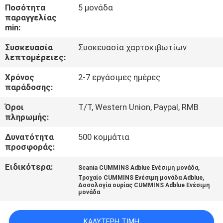
ΈΛΕΓΧΟΣ
Ποσότητα
5 μονάδα
παραγγελίας
min:
ΜΑΣ
Συσκευασία
Συσκευασία χαρτοκιβωτίων
ΕΛΆΤΕ
λεπτομέρειες:
ΣΕ
Χρόνος
2-7 εργάσιμες ημέρες
ΕΠΑΦΉ
παράδοσης:
ΜΕ
Όροι
T/T, Western Union, Paypal, RMB
πληρωμής:
ΖΗΤΉΣΤΕ
Δυνατότητα
500 κομμάτια
προσφοράς:
ΈΝΑ
Ειδικότερα:
,
Scania CUMMINS Adblue Ενέσιμη μονάδα
ΑΠΌΣΠΑΣΜΑ
,
Τροχαίο CUMMINS Ενέσιμη μονάδα Adblue
Δοσολογία ουρίας CUMMINS Adblue Ενέσιμη
μονάδα
SITEMAP
ΚΑΛΎΤΕΡΗ ΤΙΜΉ