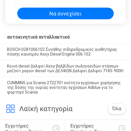
εγχύσεων Adblue για το φορτηγό
Scania
Να συνεχίσει
αυτοκινητικά ανταλλακτικά
BOSCH 0281006102 Συνήθης σιδηροδρομικός αισθητήρας
πίεσης καυσίμου Assy Diesel Engine 006 102
Κοινό diesel Δελφοί Assy βαλβίδων σωληνοειδών στάσεων
μαζούτ ραγών diesel των ΔΕΛΦΩΝ Δελφοί Δελφοί 7185-900H
CUMMINS για Scania 2722701 ενότητα εγχύσεων χορήγησης
της δόσης της ουρίας ενότητας εγχύσεων Adblue για το
φορτηγό Scania
Λαϊκή κατηγορία
Όλα
Εγχυτήρες 
Εγχυτήρες 