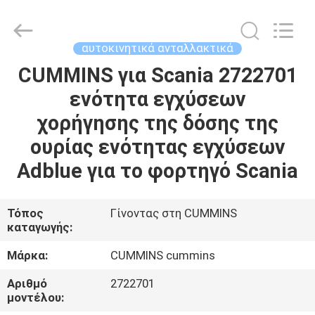
Wuxi
Welben
Auto
Parts
Co.,LTD.
αυτοκινητικά ανταλλακτικά
All
Rights
Reserved.
CUMMINS για Scania 2722701
ΣΠΊΤΙ
ενότητα εγχύσεων
ΠΡΟΪΌΝΤΑ
χορήγησης της δόσης της
ουρίας ενότητας εγχύσεων
ΠΕΡΊΠΟΥ
Adblue για το φορτηγό Scania
ΕΜΕΊΣ
Τόπος
Γίνοντας στη CUMMINS
καταγωγής:
ΓΎΡΟΣ
ΕΡΓΟΣΤΑΣΊΩΝ
Μάρκα:
CUMMINS cummins
Αριθμό
2722701
ΠΟΙΟΤΙΚΌΣ
μοντέλου: