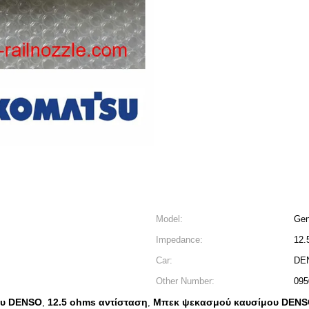
Model:
Gen
Impedance:
12.
Car:
DE
Other Number:
095
ου DENSO
12.5 ohms αντίσταση
Μπεκ ψεκασμού καυσίμου DENSO
,
,