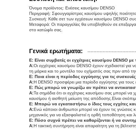
Όνομα προϊόντος: Ενέσεις καυσίμου DENSO
Περιγραφή: Σφουγγαρίστρες καυσίμου υψηλής ποιότητας 
Συσκευή: Κάθε σετ των εγχέσεων καυσίμου DENSO συσκε
Μεταφορά: Οι παραγγελίες θα υποβληθούν σε επεξεργα
στο κατώφλι σας.
Γενικά ερωτήματα:
Ε: Είναι συμβατές οι εγχέτριες καυσίμου DENSO με
Α:
Οι εγχέτριες καυσίμου DENSO έχουν σχεδιαστεί για ν
τη μάρκα και το μοντέλο του οχήματός σας πριν από τη
Ε: Ποια είναι η περίοδος εγγύησης για τις συσκευ
Α:
Η DENSO προσφέρει μια περίοδο εγγύησης για τους ε
Ε: Πώς μπορώ να γνωρίζω αν πρέπει να αντικατασ
Α:
Τα σημάδια ότι οι εγχέτριες καυσίμου σας μπορεί να
καυσίμου ή αισθητή μείωση της απόδοσης.Είναι σκόπιμο
Ε: Μπορώ να εγκαταστήσω ο ίδιος τους εγχέτες κα
Α:
Ενώ κάποιοι άνθρωποι μπορεί να έχουν τις γνώσεις κα
μηχανικός για να εξασφαλιστεί η ορθή τοποθέτηση και λ
Ε: Πόσο συχνά πρέπει να καθαρίζονται ή να συντη
Α:
Η τακτική συντήρηση είναι απαραίτητη για τη βέλτισ