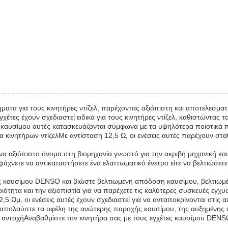
ματα για τους κινητήρες ντίζελ, παρέχοντας αξιόπιστη και αποτελεσμ
γχέτες έχουν σχεδιαστεί ειδικά για τους κινητήρες ντίζελ, καθιστώντας τ
καυσίμου αυτές κατασκευάζονται σύμφωνα με τα υψηλότερα ποιοτικά π
κινητήρων ντίζελΜε αντίσταση 12,5 Ω, οι ενέσεις αυτές παρέχουν στα
 ένα αξιόπιστο όνομα στη βιομηχανία γνωστό για την ακριβή μηχανική κ
άχνετε να αντικαταστήσετε ένα ελαττωματικό ένετρο είτε να βελτιώσετε 
ες καυσίμου DENSO και βιώστε βελτιωμένη απόδοση καυσίμου, βελτιωμ
ιότητα και την αξιοπιστία για να παρέχετε τις καλύτερες συσκευές έγ
 Ωμ, οι ενέσεις αυτές έχουν σχεδιαστεί για να ανταποκρίνονται στις α
απολαύστε τα οφέλη της ανώτερης παροχής καυσίμου, της αυξημένης ισ
α αντοχήΑναβαθμίστε τον κινητήρα σας με τους εγχέτες καυσίμου DENSO