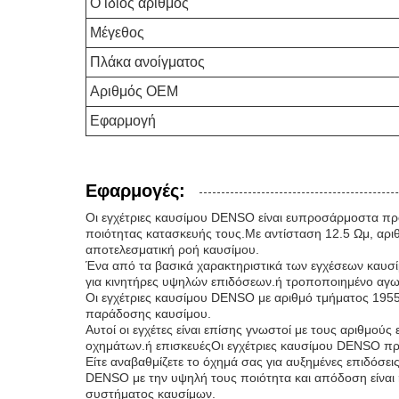
Ο ίδιος αριθμός
Μέγεθος
Πλάκα ανοίγματος
Αριθμός OEM
Εφαρμογή
Εφαρμογές:
Οι εγχέτριες καυσίμου DENSO είναι ευπροσάρμοστα πρ
ποιότητας κατασκευής τους.Με αντίσταση 12.5 Ωμ, αριθ
αποτελεσματική ροή καυσίμου.
Ένα από τα βασικά χαρακτηριστικά των εγχέσεων καυσί
για κινητήρες υψηλών επιδόσεων.ή τροποποιημένο αγωνι
Οι εγχέτριες καυσίμου DENSO με αριθμό τμήματος 19550
παράδοσης καυσίμου.
Αυτοί οι εγχέτες είναι επίσης γνωστοί με τους αριθμο
οχημάτων.ή επισκευέςΟι εγχέτριες καυσίμου DENSO 
Είτε αναβαθμίζετε το όχημά σας για αυξημένες επιδόσεις
DENSO με την υψηλή τους ποιότητα και απόδοση είναι η
συστήματος καυσίμων.