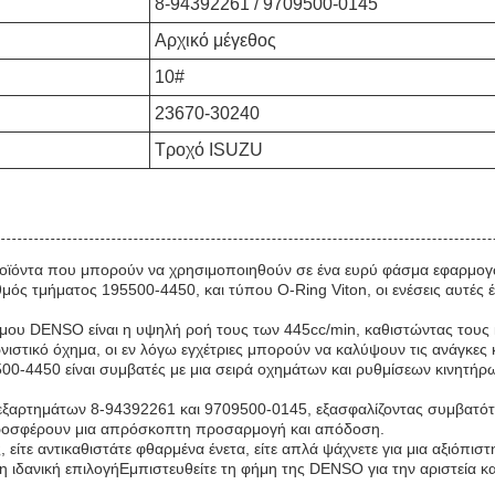
8-94392261 / 9709500-0145
Αρχικό μέγεθος
10#
23670-30240
Τροχό ISUZU
οϊόντα που μπορούν να χρησιμοποιηθούν σε ένα ευρύ φάσμα εφαρμογώ
μός τμήματος 195500-4450, και τύπου O-Ring Viton, οι ενέσεις αυτές έ
μου DENSO είναι η υψηλή ροή τους των 445cc/min, καθιστώντας τους 
στικό όχημα, οι εν λόγω εγχέτριες μπορούν να καλύψουν τις ανάγκες 
0-4450 είναι συμβατές με μια σειρά οχημάτων και ρυθμίσεων κινητήρω
ύς εξαρτημάτων 8-94392261 και 9709500-0145, εξασφαλίζοντας συμβατότ
προσφέρουν μια απρόσκοπτη προσαρμογή και απόδοση.
, είτε αντικαθιστάτε φθαρμένα ένετα, είτε απλά ψάχνετε για μια αξιόπι
 ιδανική επιλογήΕμπιστευθείτε τη φήμη της DENSO για την αριστεία κα