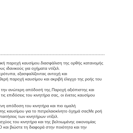
ατική παροχή καυσίμου.διασφάλιση της ορθής κατανομής
ους ιδανικούς για οχήματα ντίζελ.
ρότυπα, εξασφαλίζοντας αντοχή και
θερή παροχή καυσίμου και ακριβή έλεγχο της ροής του
αι την ανώτερη απόδοσή της.Παροχή αξιόπιστης και
τις επιδόσεις του κινητήρα σας, οι ένετες καυσίμου
ένη απόδοση του κινητήρα και πιο ομαλή
χυσης καυσίμου για το πετρελαιοκίνητο όχημά σαςΜε ροή
παιτήσεις των κινητήρων ντίζελ.
χύος του κινητήρα και της βελτιωμένης οικονομίας
 και βιώστε τη διαφορά στην ποιότητα και την