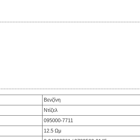
Βενζίνη
Ντίζελ
095000-7711
12.5 Ωμ