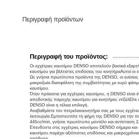
Περιγραφή προϊόντων
Περιγραφή του προϊόντος:
Οι εγχέτριες καυσίμου DENSO αποτελούν βασικά εξαρτή
καυσίμου για βέλτιστες επιδόσεις του κινητήραΑυτοί οι ε
Ως γνήσια πρωτότυπα προϊόντα της DENSO, οι ενέσεις 
μακροζωία.διασφάλιση της συμβατότητας με ευρύ φάσμα 
καυσίμου.
Όταν πρόκειται για εγχέτριες καυσίμου, η DENSO είναι
αποδοτικής παροχής καυσίμου για κινητήρες ντίζελΕίτε ψ
DENSO είναι η τέλεια επιλογή.
Αναβαθμίστε τον πετρελαιοκινητήρα σας με τους εγχέτ
λειτουργία.Εμπιστευτείτε τη φήμη της DENSO για την πο
445cc/min, γνήσιο πρωτότυπο μοντέλο και αντίσταση 12,5
Επενδύστε στις εγχέτριες καυσίμου DENSO σήμερα και 
καυσίμου.παρέχει αξιόπιστες επιδόσεις και μακροχρόνι
απόδοση.