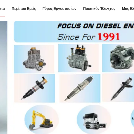
ντα
Περίπου Εμείς
Γύρος Εργοστασίων
Ποιοτικός Έλεγχος
Μας Ελ