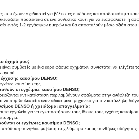
που έχουν σχεδιαστεί για βέλτιστες επιδόσεις και αποδοτικότητα καυ
υάζεται προσεκτικά σε ένα ανθεκτικό κουτί για να εξασφαλιστεί η α
σία εντός 1-2 εργάσιμων ημερών και θα αποσταλούν μέσω αξιόπιστου 
 το όχημά μου;
α είναι συμβατές με ένα ευρύ φάσμα οχημάτων.συνιστάται να ελέγξετε τ
ν αγορά.
ές έγχυσης καυσίμου DENSO;
γχέτες καυσίμου της.
ταθούν οι εγχέτριες καυσίμου DENSO;
 χρειάζονται αντικατάσταση περιλαμβάνουν σφάλματα στην ανάφλεξη το
 να συμβουλευτείτε έναν ειδικευμένο μηχανικό για την κατάλληλη διάγ
υσίμου DENSO ή χρειάζομαι επαγγελματία;
ι τα εργαλεία για να εγκαταστήσουν τους ίδιους τους εγχέτες καυσίμου,
ειτουργία.
ρούνται οι εγχέτριες καυσίμου DENSO;
τη απόδοση.συνήθως με βάση το χιλιόμετρο και τις συνθήκες οδήγησης.