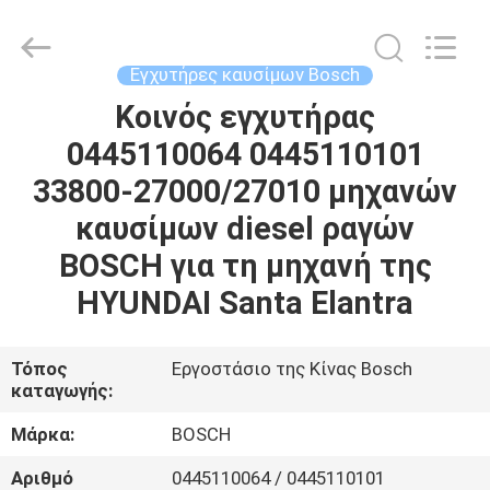
Wuxi
Welben
Auto
Parts
Co.,LTD.
Εγχυτήρες καυσίμων Bosch
All
Rights
Reserved.
Κοινός εγχυτήρας
ΣΠΊΤΙ
0445110064 0445110101
ΠΡΟΪΌΝΤΑ
33800-27000/27010 μηχανών
καυσίμων diesel ραγών
ΠΕΡΊΠΟΥ
BOSCH για τη μηχανή της
ΕΜΕΊΣ
HYUNDAI Santa Elantra
ΓΎΡΟΣ
Τόπος
Εργοστάσιο της Κίνας Bosch
καταγωγής:
ΕΡΓΟΣΤΑΣΊΩΝ
Μάρκα:
BOSCH
ΠΟΙΟΤΙΚΌΣ
Αριθμό
0445110064 / 0445110101