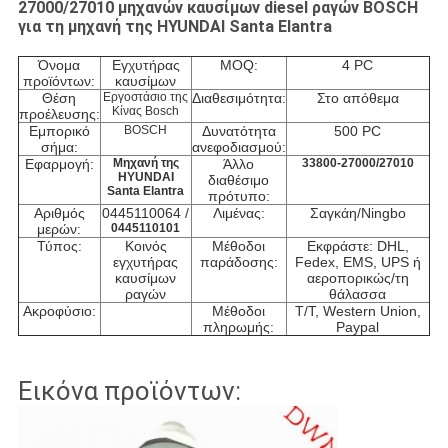
27000/27010 μηχανών καυσίμων diesel ραγών BOSCH
για τη μηχανή της HYUNDAI Santa Elantra
Όνομα
Εγχυτήρας
MOQ:
4 PC
προϊόντων:
καυσίμων
Θέση
Εργοστάσιο της
Διαθεσιμότητα:
Στο απόθεμα
Κίνας Bosch
προέλευσης:
Εμπορικό
BOSCH
Δυνατότητα
500 PC
σήμα:
ανεφοδιασμού:
Εφαρμογή:
Μηχανή της
Άλλο
33800-27000/27010
HYUNDAI
διαθέσιμο
Santa Elantra
πρότυπο:
Αριθμός
0445110064 /
Λιμένας:
Σαγκάη/Ningbo
μερών:
0445110101
Τύπος:
Κοινός
Μέθοδοι
Εκφράστε: DHL,
εγχυτήρας
παράδοσης:
Fedex, EMS, UPS ή
καυσίμων
αεροπορικώς/τη
ραγών
θάλασσα
Ακροφύσιο:
Μέθοδοι
T/T, Western Union,
πληρωμής:
Paypal
Εικόνα προϊόντων: