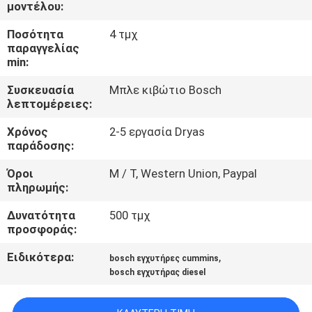
ΈΛΕΓΧΟΣ
μοντέλου:
Ποσότητα
4 τμχ
παραγγελίας
ΜΑΣ
min:
ΕΛΆΤΕ
Συσκευασία
Μπλε κιβώτιο Bosch
ΣΕ
λεπτομέρειες:
ΕΠΑΦΉ
Χρόνος
2-5 εργασία Dryas
ΜΕ
παράδοσης:
Όροι
Μ / Τ, Western Union, Paypal
πληρωμής:
ΖΗΤΉΣΤΕ
ΈΝΑ
Δυνατότητα
500 τμχ
προσφοράς:
ΑΠΌΣΠΑΣΜΑ
Ειδικότερα:
,
bosch εγχυτήρες cummins
bosch εγχυτήρας diesel
SITEMAP