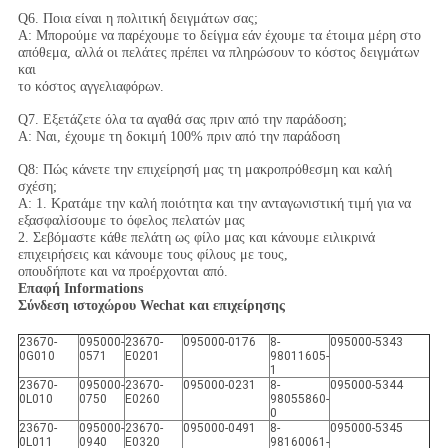
Q6. Ποια είναι η πολιτική δειγμάτων σας;
Α: Μπορούμε να παρέχουμε το δείγμα εάν έχουμε τα έτοιμα μέρη στο
απόθεμα, αλλά οι πελάτες πρέπει να πληρώσουν το κόστος δειγμάτων
και
το κόστος αγγελιαφόρων.
Q7. Εξετάζετε όλα τα αγαθά σας πριν από την παράδοση;
Α: Ναι, έχουμε τη δοκιμή 100% πριν από την παράδοση
Q8: Πώς κάνετε την επιχείρησή μας τη μακροπρόθεσμη και καλή
σχέση;
Α: 1. Κρατάμε την καλή ποιότητα και την ανταγωνιστική τιμή για να
εξασφαλίσουμε το όφελος πελατών μας
2. Σεβόμαστε κάθε πελάτη ως φίλο μας και κάνουμε ειλικρινά
επιχειρήσεις και κάνουμε τους φίλους με τους,
οπουδήποτε και να προέρχονται από.
Επαφή Informations
Σύνδεση ιστοχώρου Wechat και επιχείρησης
23670-
095000-
23670-
095000-0176
8-
095000-5343
0G010
0571
E0201
98011605-
1
23670-
095000-
23670-
095000-0231
8-
095000-5344
0L010
0750
E0260
98055860-
0
23670-
095000-
23670-
095000-0491
8-
095000-5345
0L011
0940
E0320
98160061-