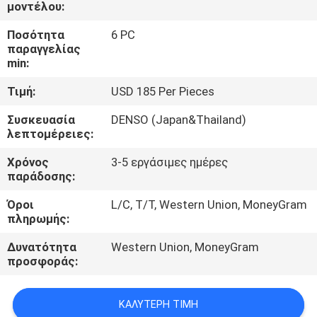
ΈΛΕΓΧΟΣ
μοντέλου:
Ποσότητα
6 PC
παραγγελίας
ΜΑΣ
min:
ΕΛΆΤΕ
Τιμή:
USD 185 Per Pieces
ΣΕ
Συσκευασία
DENSO (Japan&Thailand)
ΕΠΑΦΉ
λεπτομέρειες:
ΜΕ
Χρόνος
3-5 εργάσιμες ημέρες
παράδοσης:
ΖΗΤΉΣΤΕ
Όροι
L/C, T/T, Western Union, MoneyGram
ΈΝΑ
πληρωμής:
ΑΠΌΣΠΑΣΜΑ
Δυνατότητα
Western Union, MoneyGram
προσφοράς:
SITEMAP
ΚΑΛΎΤΕΡΗ ΤΙΜΉ