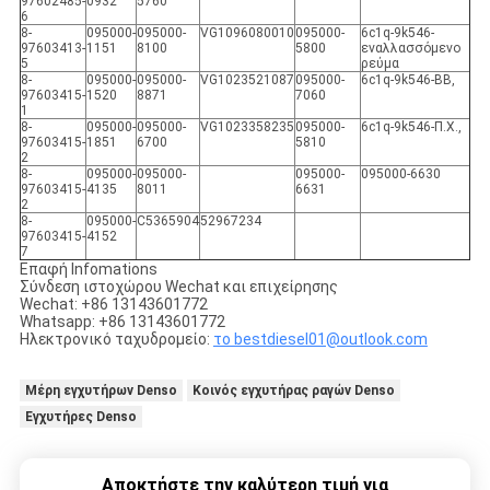
97602485-
0932
5760
6
8-
095000-
095000-
VG1096080010
095000-
6c1q-9k546-
97603413-
1151
8100
5800
εναλλασσόμενο
5
ρεύμα
8-
095000-
095000-
VG1023521087
095000-
6c1q-9k546-BB,
97603415-
1520
8871
7060
1
8-
095000-
095000-
VG1023358235
095000-
6c1q-9k546-Π.Χ.,
97603415-
1851
6700
5810
2
8-
095000-
095000-
095000-
095000-6630
97603415-
4135
8011
6631
2
8-
095000-
C5365904
52967234
97603415-
4152
7
Επαφή Infomations
Σύνδεση ιστοχώρου Wechat και επιχείρησης
Wechat: +86 13143601772
Whatsapp: +86 13143601772
Ηλεκτρονικό ταχυδρομείο:
το bestdiesel01@outlook.com
Μέρη εγχυτήρων Denso
Κοινός εγχυτήρας ραγών Denso
Εγχυτήρες Denso
Αποκτήστε την καλύτερη τιμή για