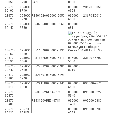
30050
8290
8470
8980
23670-
095000-
095000-
23670-E0050
30100
8740
6353
23670-
095000-
RE501926
095000-5050
095000-
23670-E0010
30120
9770
6593
23670-
095000-
RE507860
095000-5160
095000-
30140
9780
6811
23670-
095000-
RE516540
095000-5230
30150
9840
23670-
295050-
RE518725
095000-6311
095000-
33800-45700
30190
0460
5550
23670-
295050-
RE524382
095000-6480
095000-
30240
0540
8310
23670-
295050-
RE528407
095000-6491
30300
0740
23670-
295050-
RE529118
095000-8940
095000-
095000-9670
30310
0810
6693
23670-
RE530362
RE546776
095000-
095000-6222
30370
5940
23670-
RE531209
RE546781
095000-
095000-0380
30400
1460
23670-
23670-
095000-
095000-8730
30420
39285
6723