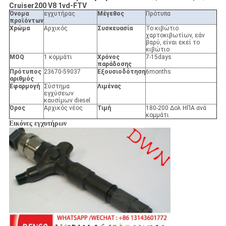
Cruiser200 V8 1vd-FTV
Όνομα
εγχυτήρας
Μέγεθος
Πρότυπα
προϊόντων
Χρώμα
Αρχικός
Συσκευασία
Το κιβώτιο
χαρτοκιβωτίων, εάν
βαρύ, είναι εκεί το
κιβώτιο
MOQ
1 κομμάτι
Χρόνος
7-15days
παράδοσης
Πρότυπος
23670-59037
Εξουσιοδότηση
6months
αριθμός
Εφαρμογή
Σύστημα
Λιμένας
εγχύσεων
καυσίμων diesel
Όρος
Αρχικός νέος
Τιμή
180-200 Δολ ΗΠΑ ανά
κομμάτι
Εικόνες εγχυτήρων