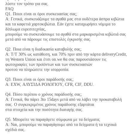
λύστε τον τρόπο για σας.
FAQ
Q1. Ποιοι είναι οι όροι συσκευασίας σας;
Α: Γενικά, συσκευάζουμε τα αγαθά μας στα ουδέτερα άσπρα κιβώτια
και τα καφετιά χαρτοκιβώτια. Εάν έχετε καταχωρήσει νόμιμα το
δίπλωμα ευρεσιτεχνίας,
μπορούμε να συσκευάσουμε τα αγαθά στα μαρκαρισμένα κιβώτιά σας
μετά από να πάρουμε τις επιστολές έγκρισής σας.
Q2. Ποια είναι η διαδικασία καταβολής σας;
Α: T/T 30% ως κατάθεση, και 70% πριν από την κάρτα deliveryCredit,
τη Western Union και έτσι on.we θα σας παρουσιάσουν τις
φωτογραφίες των προϊόντων και των συσκευασιών
προτού να πληρώσετε την ισορροπία.
Q3. Ποιοι είναι οι όροι παράδοσής σας;
Α: EXW, ΑΛΥΣΊΔΑ ΡΟΛΟΓΙΟΎ, CFR, CIF, DDU.
Q4. Πόσο περίπου ο χρόνος παράδοσής σας;
Α: Γενικά, θα πάρει 3to 15days μετά από να λάβει την προκαταβολή
σας. Ο συγκεκριμένος χρόνος παράδοσης εξαρτάται
στα στοιχεία και την ποσότητα διαταγής σας.
Q5. Μπορείτε να παραγάγετε σύμφωνα με τα δείγματα;
Α: Ναι, μπορούμε να παραγάγουμε από τα δείγματα ή τα τεχνικά
σχέδιά σας.