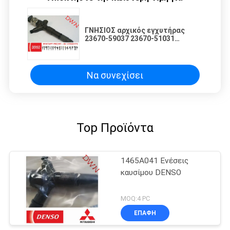
ΓΝΗΣΙΟΣ αρχικός εγχυτήρας
23670-59037 23670-51031
0950006730 095000-7530
καυσίμων DENSO για το έδαφος
Cruiser200 V8 1vd-FTV
Να συνεχίσει
Top Προϊόντα
1465A041 Ενέσεις
καυσίμου DENSO
MOQ:4 PC
ΕΠΑΦΉ