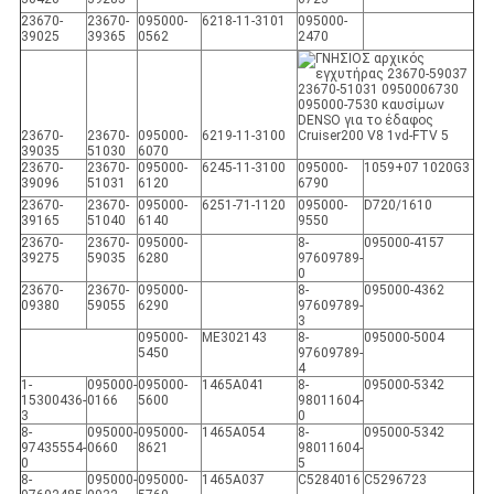
23670-
23670-
095000-
6218-11-3101
095000-
39025
39365
0562
2470
23670-
23670-
095000-
6219-11-3100
39035
51030
6070
23670-
23670-
095000-
6245-11-3100
095000-
1059+07 1020G3
39096
51031
6120
6790
23670-
23670-
095000-
6251-71-1120
095000-
D720/1610
39165
51040
6140
9550
23670-
23670-
095000-
8-
095000-4157
39275
59035
6280
97609789-
0
23670-
23670-
095000-
8-
095000-4362
09380
59055
6290
97609789-
3
095000-
ME302143
8-
095000-5004
5450
97609789-
4
1-
095000-
095000-
1465A041
8-
095000-5342
15300436-
0166
5600
98011604-
3
0
8-
095000-
095000-
1465A054
8-
095000-5342
97435554-
0660
8621
98011604-
0
5
8-
095000-
095000-
1465A037
C5284016
C5296723