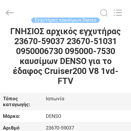
Wuxi
Welben
Auto
Parts
Co.,LTD.
Εγχυτήρες καυσίμων Denso
All
Rights
Reserved.
ΓΝΗΣΙΟΣ αρχικός εγχυτήρας
ΣΠΊΤΙ
23670-59037 23670-51031
ΠΡΟΪΌΝΤΑ
0950006730 095000-7530
καυσίμων DENSO για το
ΠΕΡΊΠΟΥ
έδαφος Cruiser200 V8 1vd-
ΕΜΕΊΣ
FTV
ΓΎΡΟΣ
Τόπος
Ιαπωνία
καταγωγής:
ΕΡΓΟΣΤΑΣΊΩΝ
Μάρκα:
DENSO
ΠΟΙΟΤΙΚΌΣ
Αριθμό
23670-59037