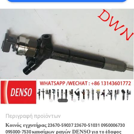
PRIVACY
POLICY
Περιγραφή προϊόντων
Κοινός εγχυτήρας
23670-59037 23670-51031 0950006730
καυσίμων ραγών DENSO
095000-7530
για το έδαφος